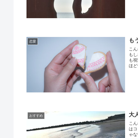
も
恋愛
こん
もし
も視
ほど
大
おすすめ
こん
はコ
ゃな