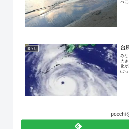
べに
台
暮らし
みな
大き
化が
ぽっ
pocc