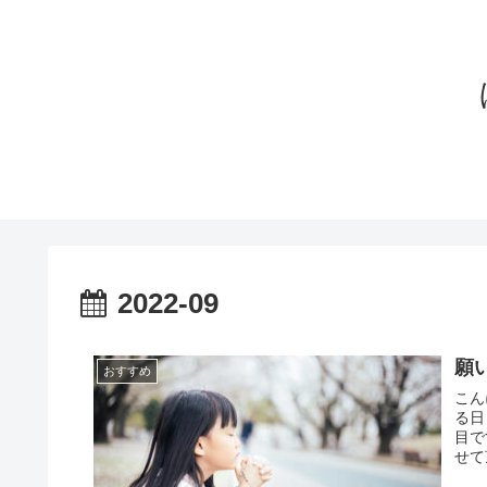
2022-09
願
おすすめ
こん
る日
目で
せて