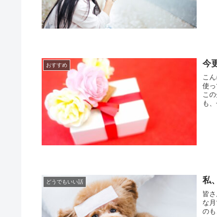
今
おすすめ
こん
使っ
この
も、
私
どうでもいい話
皆さ
な月
のも