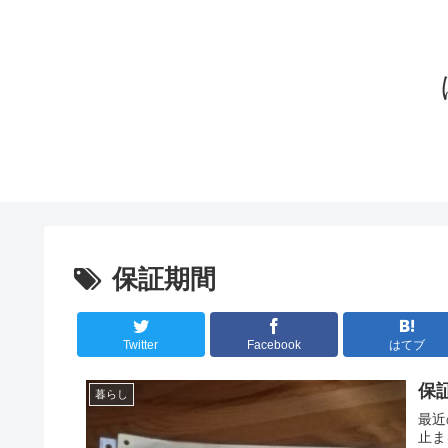
保証期間
Twitter
Facebook
はてブ
保
暮らし
最近
止ま