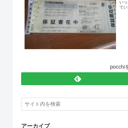
いっ
てい
pocc
アーカイブ