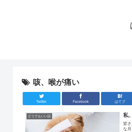
咳、喉が痛い
Twitter
Facebook
はてブ
私
どうでもいい話
皆さ
な月