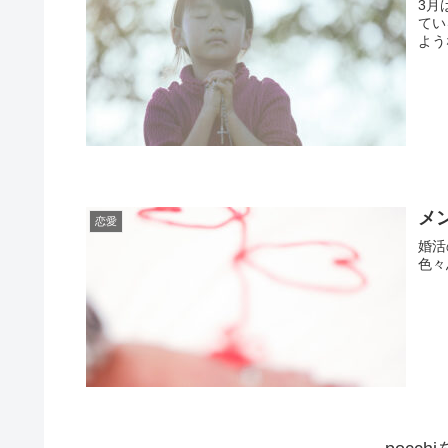
3月
てい
よう
メ
恋愛
婚活
色々