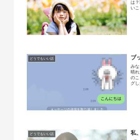
は？
いこ
お時
ブ
どうでもいい話
みな
晴れ
のこ
グし
私、
どうでもいい話