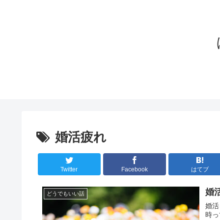
婚活疲れ
Twitter
Facebook
はてブ
婚
どうでもいい話
婚活
時っ