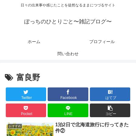
日々の出来事や感じたことを徒然なるままにつづるサイト
ぽっちのひとりごと〜雑記ブログ〜
ホーム
プロフィール
問い合わせ
富良野
Twitter
Facebook
はてブ
Pocket
LINE
コピー
1泊2日で北海道旅行に行ってきた
おすすめ
件②