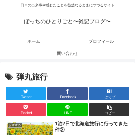
日々の出来事や感じたことを徒然なるままにつづるサイト
ぽっちのひとりごと〜雑記ブログ〜
ホーム
プロフィール
問い合わせ
弾丸旅行
Twitter
Facebook
はてブ
Pocket
LINE
コピー
1泊2日で北海道旅行に行ってきた
おすすめ
件②