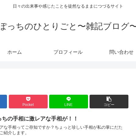
日々の出来事や感じたことを徒然なるままにつづるサイト
ぽっちのひとりごと〜雑記ブログ
ホーム
プロフィール
問い合わせ
Pocket
LINE
コピー
っちの手相に激レアな手相が！！
アな手相ってご存知ですか？ちょっと珍しい手相が私の掌にだた
ご紹介します。