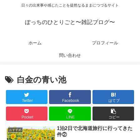
日々の出来事や感じたことを徒然なるままにつづるサイト
ぽっちのひとりごと〜雑記ブログ〜
ホーム
プロフィール
問い合わせ
白金の青い池
Twitter
Facebook
はてブ
Pocket
LINE
コピー
1泊2日で北海道旅行に行ってきた
おすすめ
件②