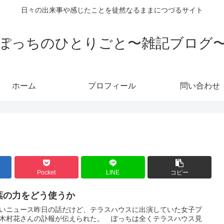
日々の出来事や感じたことを徒然なるままにつづるサイト
ぽっちのひとりごと〜雑記ブログ
ホーム
プロフィール
問い合わせ
Pocket
LINE
コピー
葉の力をどう使うか
いニュース昨日の話だけど、テラスハウスに出演していた女子プ
木村花さんの訃報が伝えられた。 ぽっちは全くテラスハウス見