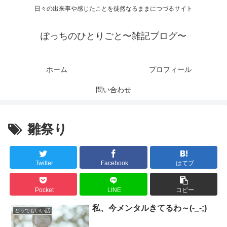
日々の出来事や感じたことを徒然なるままにつづるサイト
ぽっちのひとりごと〜雑記ブログ〜
ホーム
プロフィール
問い合わせ
雛祭り
Twitter
Facebook
はてブ
Pocket
LINE
コピー
私、今メンタルきてるわ～(-_-;)
どうでもいい話