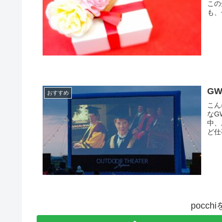
この
も、
G
おすすめ
こん
なG
中、
ど仕
pocc