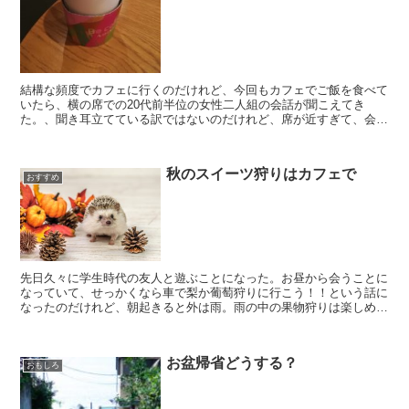
結構な頻度でカフェに行くのだけれど、今回もカフェでご飯を食べて
いたら、横の席での20代前半位の女性二人組の会話が聞こえてき
た。、聞き耳立てている訳ではないのだけれど、席が近すぎて、会話
の内容がまる聞こえ。どうやらお金事情で困っていて、アルバ...
秋のスイーツ狩りはカフェで
おすすめ
先日久々に学生時代の友人と遊ぶことになった。お昼から会うことに
なっていて、せっかくなら車で梨か葡萄狩りに行こう！！という話に
なったのだけれど、朝起きると外は雨。雨の中の果物狩りは楽しめな
いので、結局ランチに行くことになった。秋の味覚というテ...
お盆帰省どうする？
おもしろ