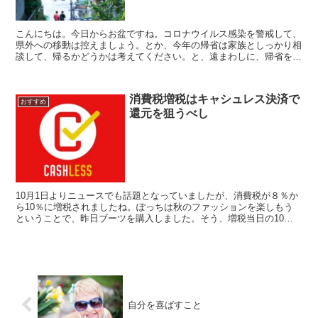
こんにちは。今日からお盆ですね。コロナウイルス感染を警戒して、
県外への移動は控えましょう。とか、今年の帰省は家族としっかり相
談して、帰るかどうかは考えてください。と、遠まわしに、帰省を控
えるような言い回しを目、耳にしますよね。ぽっちも、県内...
消費税増税はキャシュレス決済で
おすすめ
還元を狙うべし
10月1日よりニュースでも話題となっていましたが、消費税が８％か
ら10％に増税されましたね。ぽっちは秋のファッションを楽しもう
ということで、昨日ブーツを購入しました。そう、増税当日の10月1
日に。個人的にいい物が買えて、気分はハッピーではあ...
自分を喜ばすこと