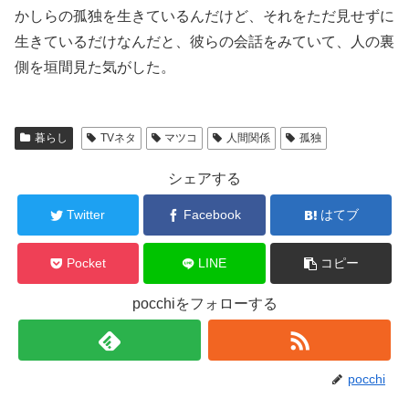
かしらの孤独を生きているんだけど、それをただ見せずに
生きているだけなんだと、彼らの会話をみていて、人の裏
側を垣間見た気がした。
暮らし
TVネタ
マツコ
人間関係
孤独
シェアする
Twitter
Facebook
はてブ
Pocket
LINE
コピー
pocchiをフォローする
pocchi