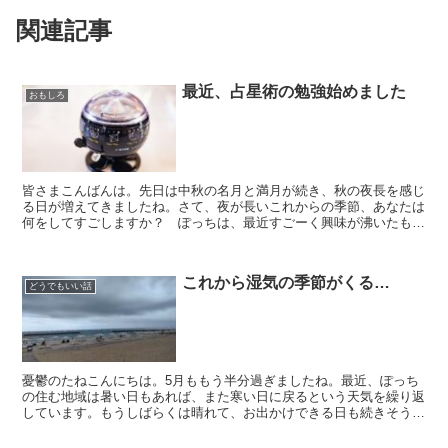
関連記事
最近、占星術の勉強始めました
おもしろ
皆さまこんばんは。先日は中秋の名月と満月が続き、秋の夜長を感じ
る日が増えてきましたね。さて、夜が長いこれからの季節、あなたは
何をしてすごしますか？ ぽっちは、最近すごーく興味が沸いたもの
があります。それは 占星術です。 ぽっちのブログを読ん...
これから湿気の季節がくる…
どうでもいい話
憂鬱のたねこんにちは。5月ももう半分過ぎましたね。最近、ぽっち
の住む地域は暑い日もあれば、また寒い日に戻るという天気を繰り返
しています。もうしばらくは晴れて、お出かけできる日も続きそうな
感じですが、来月になれば、時期的に梅雨に入りますね。そ...