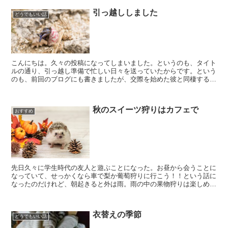
引っ越ししました
どうでもいい話
こんにちは。久々の投稿になってしまいました。というのも、タイト
ルの通り、引っ越し準備で忙しい日々を送っていたからです。という
のも、前回のブログにも書きましたが、交際を始めた彼と同棲するこ
とになったんです。それで、引っ越しという流れになりまし...
秋のスイーツ狩りはカフェで
おすすめ
先日久々に学生時代の友人と遊ぶことになった。お昼から会うことに
なっていて、せっかくなら車で梨か葡萄狩りに行こう！！という話に
なったのだけれど、朝起きると外は雨。雨の中の果物狩りは楽しめな
いので、結局ランチに行くことになった。秋の味覚というテ...
衣替えの季節
どうでもいい話