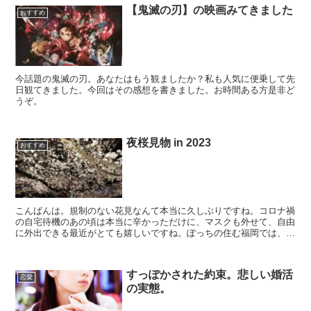
【鬼滅の刃】の映画みてきました
おすすめ
今話題の鬼滅の刃。あなたはもう観ましたか？私も人気に便乗して先
日観てきました。今回はその感想を書きました。お時間ある方是非ど
うぞ。
夜桜見物 in 2023
おすすめ
こんばんは。規制のない花見なんて本当に久しぶりですね。コロナ禍
の自宅待機のあの頃は本当に辛かっただけに、マスクも外せて、自由
に外出できる最近がとても嬉しいですね。ぽっちの住む福岡では、数
年ぶりの開催で【さくらまつり】が開催されています。3/...
すっぽかされた約束。悲しい婚活
恋愛
の実態。