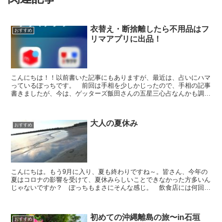
衣替え・断捨離したら不用品はフ
おすすめ
リマアプリに出品！
こんにちは！！以前書いた記事にもありますが、最近は、占いにハマ
っているぽっちです。 前回は手相を少しかじったので、手相の記事
書きましたが、今は、ゲッターズ飯田さんの五星三心占なんかも調べ
たりして楽しんでます～♪。ちなみに、五星三心占いで言う...
大人の夏休み
おすすめ
こんにちは。もう9月に入り、夏も終わりですね～。皆さん、今年の
夏はコロナの影響を受けて、夏休みらしいことできなかった方多いん
じゃないですか？ ぽっちもまさにそんな感じ。 飲食店には何回か
食べに行ったけど、どこかに旅行したりとかは全くなかった...
初めての沖縄離島の旅〜in石垣
おすすめ