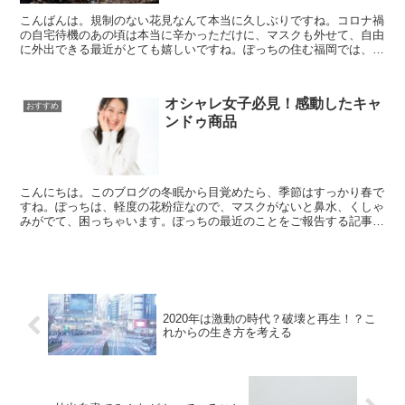
こんばんは。規制のない花見なんて本当に久しぶりですね。コロナ禍
の自宅待機のあの頃は本当に辛かっただけに、マスクも外せて、自由
に外出できる最近がとても嬉しいですね。ぽっちの住む福岡では、数
年ぶりの開催で【さくらまつり】が開催されています。3/...
オシャレ女子必見！感動したキャ
おすすめ
ンドゥ商品
こんにちは。このブログの冬眠から目覚めたら、季節はすっかり春で
すね。ぽっちは、軽度の花粉症なので、マスクがないと鼻水、くしゃ
みがでて、困っちゃいます。ぽっちの最近のことをご報告する記事も
ぼちぼち書こうと思っているのですが、今回は、キャンドゥ...
2020年は激動の時代？破壊と再生！？こ
れからの生き方を考える