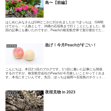
島〜【前編】
はじめにみなさんはGWどこかに行かれましたか？ぽっちは、GW明
けてから、一人旅として、沖縄の石垣島まで行くことにしました。前
回の記事にも書いたのですが、Peachの格安航空券で直行便出てたの
で、なんと片道6000円ちょっとで行けちゃいました...
急げ！今月Peachがすごい！
おすすめ
こんにちは。本日2つ目のブログです。1つ目に書いた記事にも関係
するのですが、格安航空会社のPeachが今月嬉しいことやってくれま
す。本当にすごいんです。先日、ぼっちは福岡〜石垣島のチケットを
Peachで片道6,300円で購入したのですが、本...
夜桜見物 in 2023
おすすめ