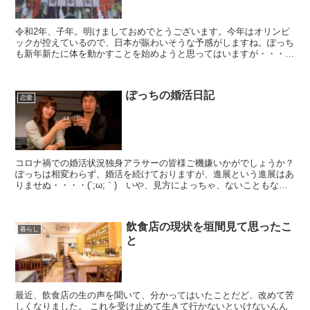
令和2年、子年。明けましておめでとうございます。今年はオリンピ
ックが控えているので、日本が賑わいそうな予感がしますね。ぽっち
も新年新たに体を動かすことを始めようと思ってはいますが・・・ど
こまで頑張れるか、自分でも楽しみです。今年もどうぞ、こ...
ぽっちの婚活日記
恋愛
コロナ禍での婚活状況独身アラサーの皆様ご機嫌いかがでしょうか？
ぽっちは相変わらず、婚活を続けておりますが、進展という進展はあ
りませぬ・・・・(´;ω;｀) いや、見方によっちゃ、ないこともない
かもしれない・・・。 ネット記事とか見てると、今...
飲食店の現状を垣間見て思ったこ
暮らし
と
最近、飲食店の生の声を聞いて、分かってはいたことだど、改めて苦
しくなりました。 これを受け止めて生きて行かないといけないんん