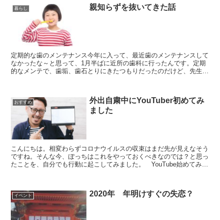
親知らずを抜いてきた話
暮らし
定期的な歯のメンテナンス今年に入って、最近歯のメンテナンスして
なかったな～と思って、1月半ばに近所の歯科に行ったんです。定期
的なメンテで、歯垢、歯石とりにきたつもりだったのだけど、先生か
ら、親知らずが結構な虫歯だから抜いた方がいいですよと言...
外出自粛中にYouTuber初めてみ
おすすめ
ました
こんにちは。相変わらずコロナウイルスの収束はまだ先が見えなそう
ですね。そんな今、ぽっちはこれをやっておくべきなのでは？と思っ
たことを、自分でも行動に起こしてみました。 YouTube始めてみま
したそれは一体何かというと、題名のとおりYouT...
2020年 年明けすぐの失恋？
イベント