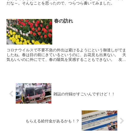
だな～。そんなことを思ったので、つらつら書いてみました。
春の訪れ
暮らし
コロナウイルスで不要不急の外出は避けるようにという御達しがでま
したね。春は目の前にきているというのに、お花見も出来ない。 天
気もいいのに外にでて、春の陽気を実感することもできない。 友達
ともドライブや旅行、飲み会、イベントにもいけない。 な...
雑誌の付録がすごいんですけど！！
もらえる給付金があるかも！？