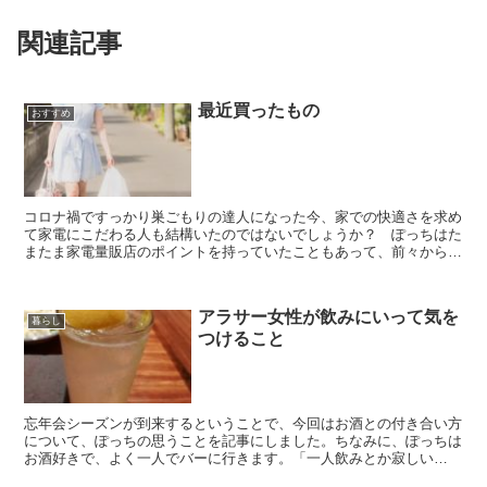
関連記事
最近買ったもの
おすすめ
コロナ禍ですっかり巣ごもりの達人になった今、家での快適さを求め
て家電にこだわる人も結構いたのではないでしょうか？ ぽっちはた
またま家電量販店のポイントを持っていたこともあって、前々から欲
しかった、電気調理鍋を購入することにしました。 ぽっち...
アラサー女性が飲みにいって気を
暮らし
つけること
忘年会シーズンが到来するということで、今回はお酒との付き合い方
について、ぽっちの思うことを記事にしました。ちなみに、ぽっちは
お酒好きで、よく一人でバーに行きます。「一人飲みとか寂しい
ね。」と言われるかもしれませんが、有難いことに行きつけのb...