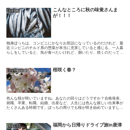
こんなところに秋の味覚さんま
おすすめ
が！！！
独身ぽっちは、コンビニにかなりお世話になっているのだけれど、最
近コンビニのチルド系の惣菜が本当に充実していると感じる。一人暮
らしをしていると、魚が食べたいけれど、捌いたり、焼くのだってそ
もそも面倒だし、部屋に魚を焼いた臭いが残るのもちょっと...
桜咲く春？
どうでもいい話
色んな桜が咲いていますね。あなたの回りはどうですか？合格発表、
就職、卒業、転職、結婚、出産など、人生には色んな嬉しい出来事が
たくさんある時期です。ぽっちの周りでも桜が咲き始めていますし、
これから桜咲かせたいことも。 そんな日常をつらつらと書きまし
た。
福岡から日帰りドライブ旅in唐津
おもしろ