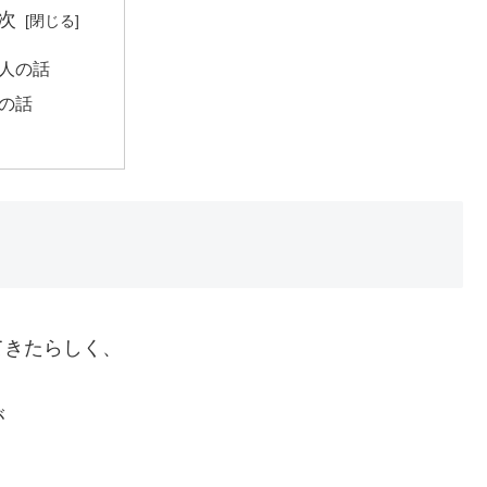
次
知人の話
の話
てきたらしく、
が