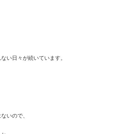
、
、
れない日々が続いています。
はないので、