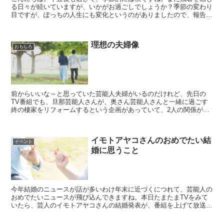
る日々が続いていますが、いかがお過ごしでしょうか？季節の変わり
目ですが、ぽっちの人生にも変化というのがありましたので、報告さ
せて頂きます。まずは報告からここ何年、ただ仕事と酒に溺...
理想の夫婦像
おもしろ
前からいいな～と思っていた芸能人夫婦がいるのだけれど、先日の
TV番組でも、旦那芸能人さんが、奥さん芸能人さんと一緒に過ごす
終の棲家をリフォームするという企画があっていて、2人の関係がち
ょっとだけ垣間見れて、やっぱりいいな～って羨ましく思った...
イモトアヤコさんのおめでたい結
イベント
婚に思うこと
今年結婚のニュースが話が多いわけ年末に近づくにつれて、芸能人の
おめでたいニュースが飛び込んできますね。本日たまたまTVをみて
いたら、芸人のイモトアヤコさんの結婚発表が、番組を上げて放送さ
れていた。いや、実におめでたいですね。11月は、いい夫...