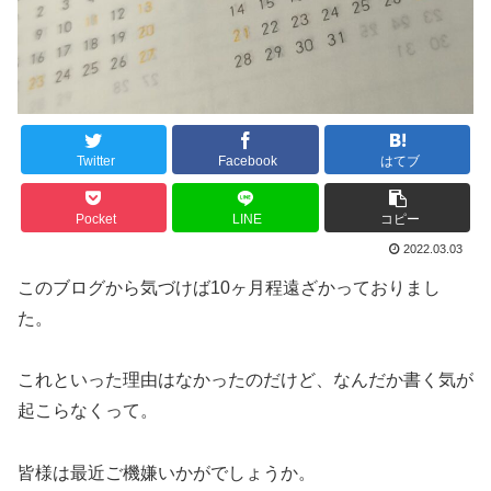
Twitter
Facebook
はてブ
Pocket
LINE
コピー
2022.03.03
このブログから気づけば10ヶ月程遠ざかっておりまし
た。
これといった理由はなかったのだけど、なんだか書く気が
起こらなくって。
皆様は最近ご機嫌いかがでしょうか。