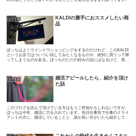
KALDIの勝手におススメしたい商
おすすめ
品
ぽっちはよくウインドウショッピングをするのだけれど、このKALDI
というお店ではついつい試してみたくなるものや、絶対に買うって帰
ってしまうものがある。ぽっちのただの好みの話にはなるけど、美味
しいのでぜひ試してほしいと思います。まず、絶対買う...
婚活アピールしたら、紹介を頂け
おすすめ
た話
このブログを読んで頂けている方はもうご存知かもしれないですが、
ぽっちは今年、婚活に力を入れています。先日仕事先で仕事のクライ
アントの方に、婚活していることと、誰か良い方がいたら紹介してほ
しいってことを言い回っていたら、ある方から、「いい子い...
これからの時代を生きぬくスキル