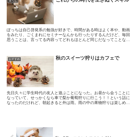
暮らし
ぽっちは自己啓発系の勉強が好きで、時間がある時はよく本や、動画
をみたり、ごくまれにセミナーなんかも行ったりするんだけど、毎回
思うことは、言ってる内容ってどれもほとんど同じだなってことなん
です。言い回しとか、具体例とかが違うだけで、結局、結論...
秋のスイーツ狩りはカフェで
おすすめ
先日久々に学生時代の友人と遊ぶことになった。お昼から会うことに
なっていて、せっかくなら車で梨か葡萄狩りに行こう！！という話に
なったのだけれど、朝起きると外は雨。雨の中の果物狩りは楽しめな
いので、結局ランチに行くことになった。秋の味覚というテ...